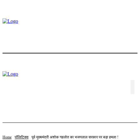
होम
ट्रेंडिंग
स्टॉक
बॉलीवुड
लाइफस्टाइल
एजुकेशन
पॉलिटिक्स
संपादकीय
विशेष
वीडियो
संपर्क करें
Home
पॉलिटिक्स
पूर्व मुख्यमंत्री अशोक गहलोत का भजनलाल सरकार पर बड़ा हमला !