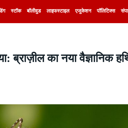
डिंग
स्टॉक
बॉलीवुड
लाइफस्टाइल
एजुकेशन
पॉलिटिक्स
संप
ाया: ब्राज़ील का नया वैज्ञानिक ह