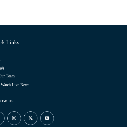
ck Links
ो
करें
 Our Team
Watch Live News
low us