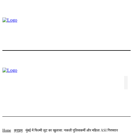
होम
ट्रेंडिंग
स्टॉक
बॉलीवुड
लाइफस्टाइल
एजुकेशन
पॉलिटिक्स
संपादकीय
विशेष
वीडियो
संपर्क करें
Home
क्राइम
मुंबई में फिल्मी लूट का खुलासा: नकली पुलिसकर्मी और महिला ASI गिरफ्तार