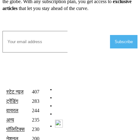
the globe. With any subscription plan, you get access to
exclusive
articles
that let you stay ahead of the curve.
Subscribe to Email
Subscribe
All Categories
Quick Links
होम
स्टेट न्यूज
407
वीडियो
ट्रेंडिंग
283
संपर्क करें
वायरल
244
Join Our Team
अन्य
235
Watch Live News
पॉलिटिक्स
230
Follow us
नेशनल
200