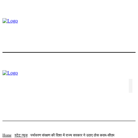
होम
ट्रेंडिंग
स्टॉक
बॉलीवुड
लाइफस्टाइल
एजुकेशन
पॉलिटिक्स
संपादकीय
विशेष
वीडियो
संपर्क करें
Home
स्टेट न्यूज
पर्यावरण संरक्षण की दिशा में राज्य सरकार ने उठाए ठोस कदम-सीएम