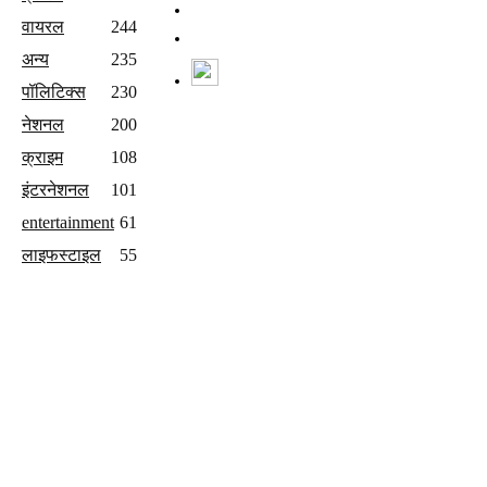
संपर्क करें
वायरल
244
Join Our Team
अन्य
235
Watch Live News
पॉलिटिक्स
230
Follow us
नेशनल
200
क्राइम
108
इंटरनेशनल
101
entertainment
61
लाइफस्टाइल
55
Copyright © 2025 Lokmatrajasthan.com | All Rights Reserved