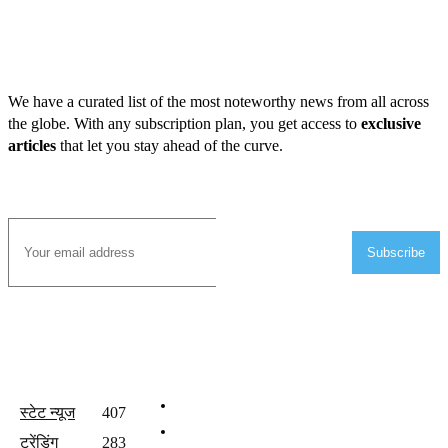
We have a curated list of the most noteworthy news from all across
the globe. With any subscription plan, you get access to
exclusive
articles
that let you stay ahead of the curve.
Subscribe to Email
Subscribe
All Categories
Quick Links
होम
स्टेट न्यूज
407
वीडियो
ट्रेंडिंग
283