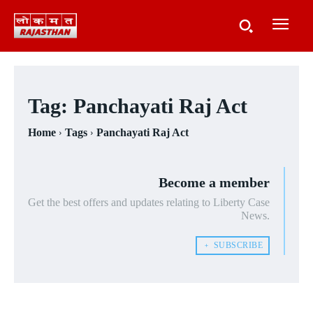
Tag:
Panchayati Raj Act
Home
Tags
Panchayati Raj Act
Become a member
Get the best offers and updates relating to Liberty Case
News.
﹢ SUBSCRIBE