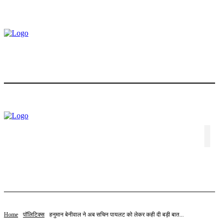
होम
ट्रेंडिंग
स्टॉक
बॉलीवुड
लाइफस्टाइल
एजुकेशन
पॉलिटिक्स
संपादकीय
विशेष
वीडियो
संपर्क करें
Home
पॉलिटिक्स
हनुमान बेनीवाल ने अब सचिन पायलट को लेकर कही दी बड़ी बात...