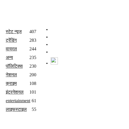
All Categories
Quick Links
होम
स्टेट न्यूज
407
वीडियो
ट्रेंडिंग
283
संपर्क करें
वायरल
244
Join Our Team
अन्य
235
Watch Live News
पॉलिटिक्स
230
Follow us
नेशनल
200
क्राइम
108
इंटरनेशनल
101
entertainment
61
लाइफस्टाइल
55