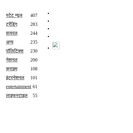
All Categories
Quick Links
होम
स्टेट न्यूज
407
वीडियो
ट्रेंडिंग
283
संपर्क करें
वायरल
244
Join Our Team
अन्य
235
Watch Live News
पॉलिटिक्स
230
Follow us
नेशनल
200
क्राइम
108
इंटरनेशनल
101
entertainment
61
लाइफस्टाइल
55
Copyright © 2025 Lokmatrajasthan.com | All Rights Reserved