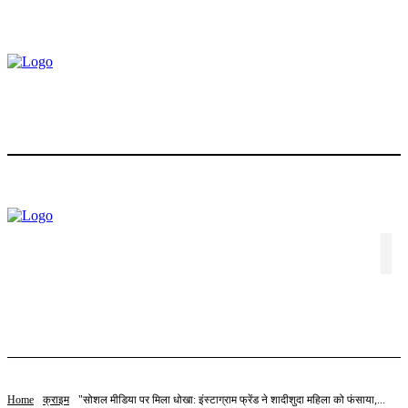
होम
ट्रेंडिंग
स्टॉक
बॉलीवुड
लाइफस्टाइल
एजुकेशन
पॉलिटिक्स
संपादकीय
विशेष
वीडियो
संपर्क करें
Home
क्राइम
"सोशल मीडिया पर मिला धोखा: इंस्टाग्राम फ्रेंड ने शादीशुदा महिला को फंसाया,...