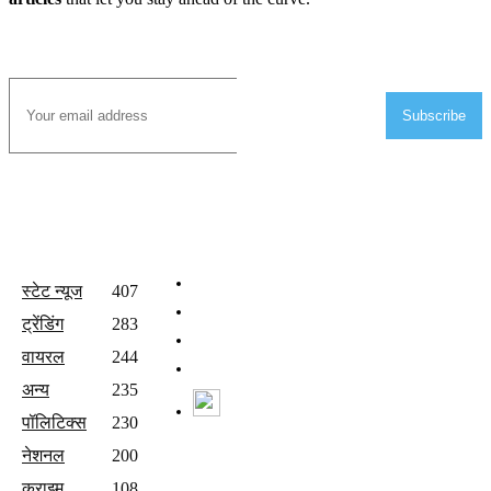
Subscribe to Email
Subscribe
All Categories
Quick Links
होम
स्टेट न्यूज
407
वीडियो
ट्रेंडिंग
283
संपर्क करें
वायरल
244
Join Our Team
अन्य
235
Watch Live News
पॉलिटिक्स
230
Follow us
नेशनल
200
क्राइम
108