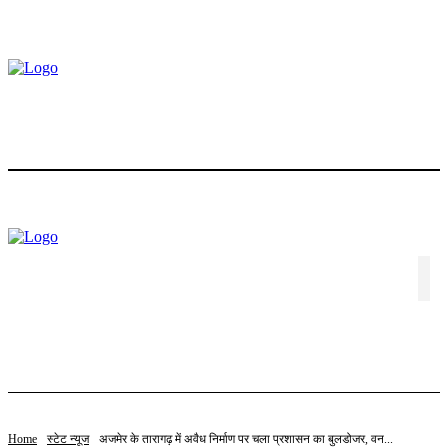
होम
ट्रेंडिंग
स्टॉक
बॉलीवुड
लाइफस्टाइल
एजुकेशन
पॉलिटिक्स
संपादकीय
विशेष
वीडियो
संपर्क करें
Home
स्टेट न्यूज
अजमेर के तारागढ़ में अवैध निर्माण पर चला प्रशासन का बुलडोजर, वन...