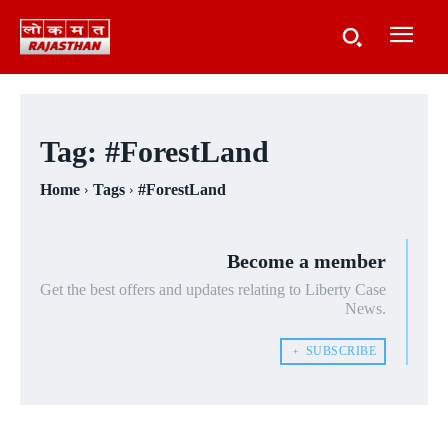
Tag:
#ForestLand
Home
Tags
#ForestLand
Become a member
Get the best offers and updates relating to Liberty Case
News.
﹢ SUBSCRIBE