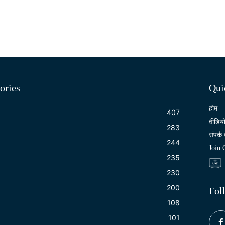
ories
Qui
होम
407
वीडिय
283
संपर्क 
244
Join
235
230
200
Fol
108
101