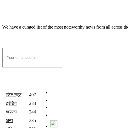
We have a curated list of the most noteworthy news from all across th
Subscribe to Email
All Categories
Quick Links
होम
स्टेट न्यूज
407
वीडियो
ट्रेंडिंग
283
संपर्क करें
वायरल
244
Join Our Team
अन्य
235
Watch Live News