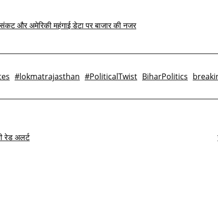
ान संकट और अमेरिकी महंगाई डेटा पर बाजार की नजर
tes
#lokmatrajasthan
#PoliticalTwist
BiharPolitics
break
ी रेड अलर्ट