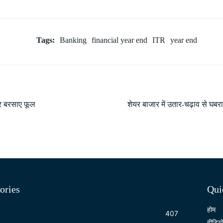
Tags:
Banking
financial year end
ITR
year end
 पर बरसाए फूल
शेयर बाजार में उतार-चढ़ाव से घबरा
ories
Qui
होम
407
वीडिय