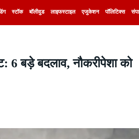
डिंग
स्टॉक
बॉलीवुड
लाइफस्टाइल
एजुकेशन
पॉलिटिक्स
संप
ट: 6 बड़े बदलाव, नौकरीपेशा को