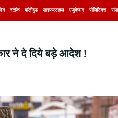
डिंग
स्टॉक
बॉलीवुड
लाइफस्टाइल
एजुकेशन
पॉलिटिक्स
संप
र ने दे दिये बड़े आदेश !