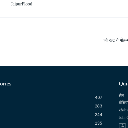
JaipurFlood
जो रूट ने मोहम
ories
Qui
होम
407
वीडिय
283
संपर्क 
244
Join
235