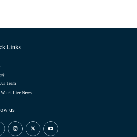
ck Links
ो
करें
 Our Team
Watch Live News
low us