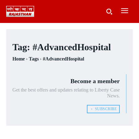
Tag:
#AdvancedHospital
Home
Tags
#AdvancedHospital
Become a member
Get the best offers and updates relating to Liberty Case
News.
﹢ SUBSCRIBE