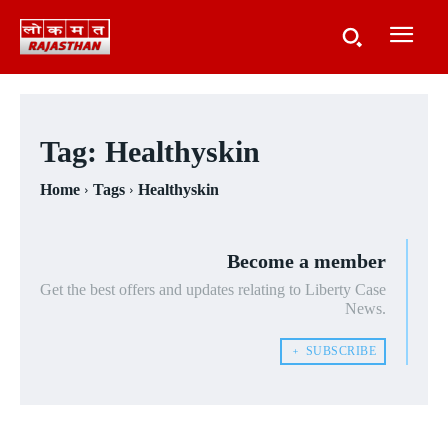
Tag:
Healthyskin
Home
Tags
Healthyskin
Become a member
Get the best offers and updates relating to Liberty Case
News.
﹢ SUBSCRIBE