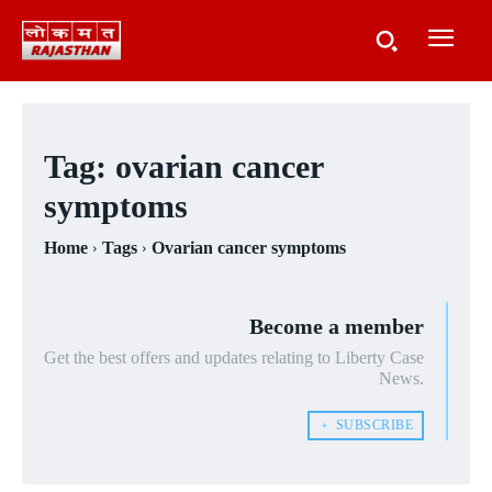
Tag:
ovarian cancer
symptoms
Home
Tags
Ovarian cancer symptoms
Become a member
Get the best offers and updates relating to Liberty Case
News.
﹢ SUBSCRIBE