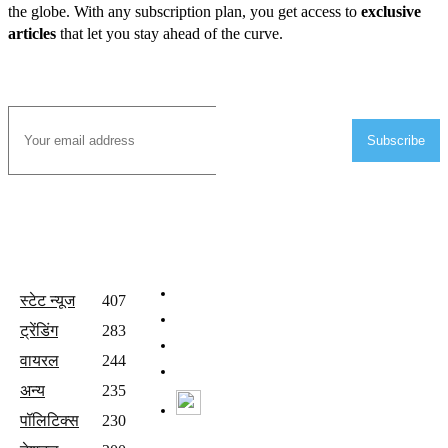
the globe. With any subscription plan, you get access to
exclusive
articles
that let you stay ahead of the curve.
Subscribe to Email
Subscribe
All Categories
Quick Links
होम
स्टेट न्यूज
407
वीडियो
ट्रेंडिंग
283
संपर्क करें
वायरल
244
Join Our Team
अन्य
235
Watch Live News
पॉलिटिक्स
230
Follow us