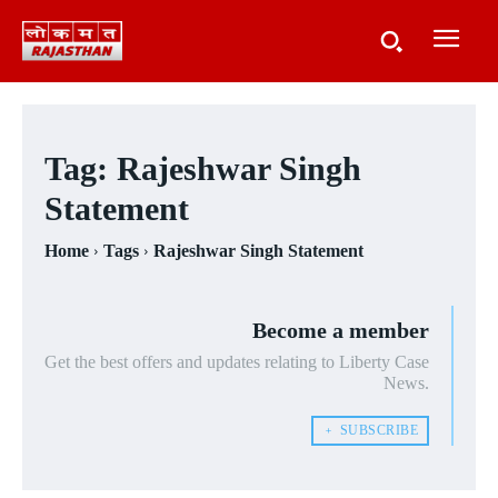
Tag:
Rajeshwar Singh
Statement
Home
Tags
Rajeshwar Singh Statement
Become a member
Get the best offers and updates relating to Liberty Case
News.
﹢ SUBSCRIBE