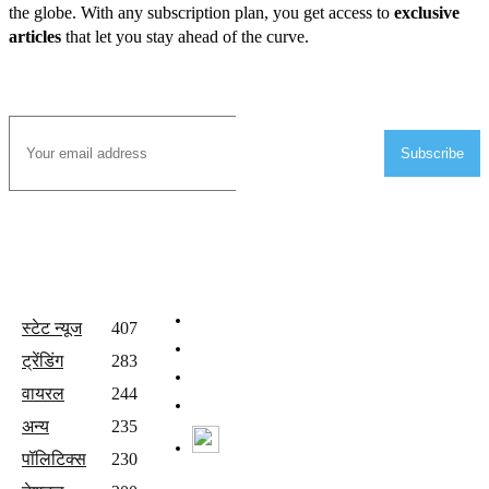
the globe. With any subscription plan, you get access to
exclusive
articles
that let you stay ahead of the curve.
Subscribe to Email
Subscribe
All Categories
Quick Links
होम
स्टेट न्यूज
407
वीडियो
ट्रेंडिंग
283
संपर्क करें
वायरल
244
Join Our Team
अन्य
235
Watch Live News
पॉलिटिक्स
230
Follow us