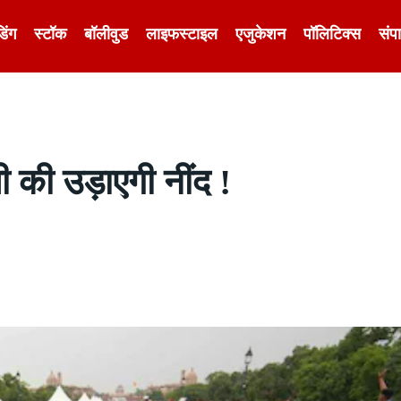
डिंग
स्टॉक
बॉलीवुड
लाइफस्टाइल
एजुकेशन
पॉलिटिक्स
संप
ी की उड़ाएगी नींद !