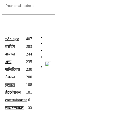
All Categories
Quick Links
होम
स्टेट न्यूज
407
वीडियो
ट्रेंडिंग
283
संपर्क करें
वायरल
244
Join Our Team
अन्य
235
Watch Live News
पॉलिटिक्स
230
Follow us
नेशनल
200
क्राइम
108
इंटरनेशनल
101
entertainment
61
लाइफस्टाइल
55