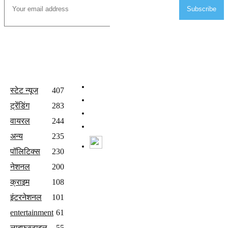
Subscribe
All Categories
Quick Links
होम
स्टेट न्यूज
407
वीडियो
ट्रेंडिंग
283
संपर्क करें
वायरल
244
Join Our Team
अन्य
235
Watch Live News
पॉलिटिक्स
230
Follow us
नेशनल
200
क्राइम
108
इंटरनेशनल
101
entertainment
61
लाइफस्टाइल
55