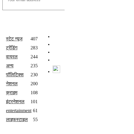
All Categories
Quick Links
होम
स्टेट न्यूज
407
वीडियो
ट्रेंडिंग
283
संपर्क करें
वायरल
244
Join Our Team
अन्य
235
Watch Live News
पॉलिटिक्स
230
Follow us
नेशनल
200
क्राइम
108
इंटरनेशनल
101
entertainment
61
लाइफस्टाइल
55