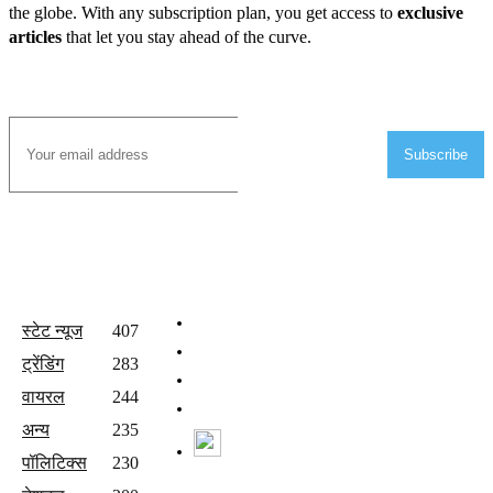
the globe. With any subscription plan, you get access to
exclusive
articles
that let you stay ahead of the curve.
Subscribe to Email
Subscribe
All Categories
Quick Links
होम
स्टेट न्यूज
407
वीडियो
ट्रेंडिंग
283
संपर्क करें
वायरल
244
Join Our Team
अन्य
235
Watch Live News
पॉलिटिक्स
230
Follow us