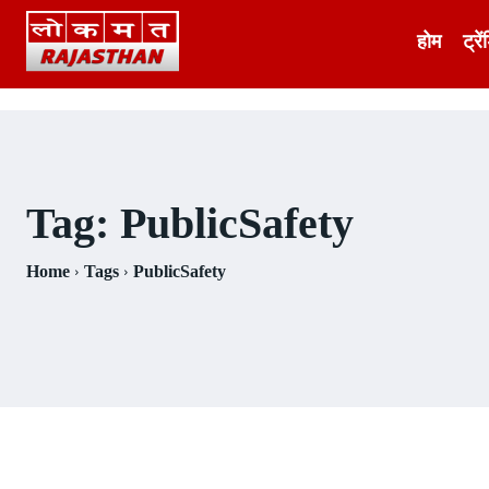
होम
ट्रें
Tag:
PublicSafety
Home
Tags
PublicSafety