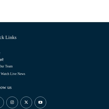
ck Links
ो
करें
 Our Team
Watch Live News
low us