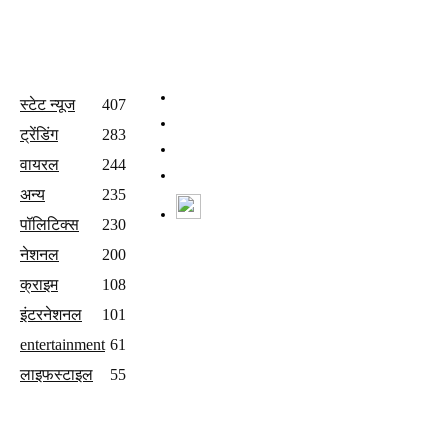
All Categories
Quick Links
होम
स्टेट न्यूज
407
वीडियो
ट्रेंडिंग
283
संपर्क करें
वायरल
244
Join Our Team
अन्य
235
Watch Live News
पॉलिटिक्स
230
Follow us
नेशनल
200
क्राइम
108
इंटरनेशनल
101
entertainment
61
लाइफस्टाइल
55