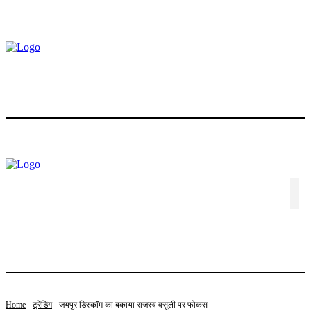
होम
ट्रेंडिंग
स्टॉक
बॉलीवुड
लाइफस्टाइल
एजुकेशन
पॉलिटिक्स
संपादकीय
विशेष
वीडियो
संपर्क करें
Home
ट्रेंडिंग
जयपुर डिस्कॉम का बकाया राजस्व वसूली पर फोकस