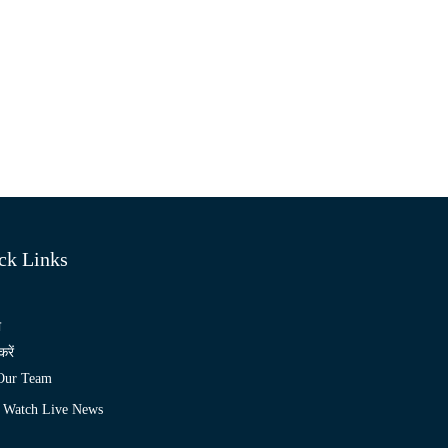
ck Links
ो
करें
 Our Team
Watch Live News